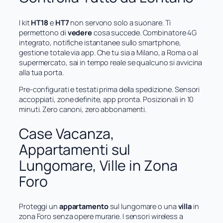
I kit
HT18
e
HT7
non servono solo a suonare. Ti
permettono di
vedere
cosa succede. Combinatore 4G
integrato, notifiche istantanee sullo smartphone,
gestione totale via app. Che tu sia a Milano, a Roma o al
supermercato, sai in tempo reale se qualcuno si avvicina
alla tua porta.
Pre-configurati e testati prima della spedizione. Sensori
accoppiati, zone definite, app pronta. Posizionali in 10
minuti. Zero canoni, zero abbonamenti.
Case Vacanza,
Appartamenti sul
Lungomare, Ville in Zona
Foro
Proteggi un
appartamento
sul lungomare o una
villa
in
zona Foro senza opere murarie. I sensori wireless a