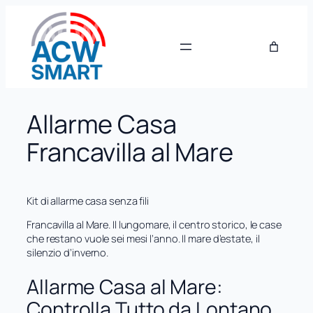
Vai
al
contenuto
Allarme Casa
Francavilla al Mare
Kit di allarme casa senza fili
Francavilla al Mare. Il lungomare, il centro storico, le case
che restano vuole sei mesi l’anno. Il mare d’estate, il
silenzio d’inverno.
Allarme Casa al Mare:
Controlla Tutto da Lontano