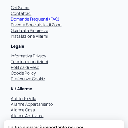
c
a
Chi Siamo
Contattaci
Domande Frequenti (FAQ)
Diventa Specialista di Zona
Guida alla Sicurezza
Installazione Allarmi
Legale
Informativa Privacy
Termini e condizioni
Politica di Reso
Cookie Policy
Preferenze Cookie
Kit Allarme
Antifurto Villa
Allarme Appartamento
Allarme Casa
Allarme Anti-vibra
La tua privacy è importante per noi