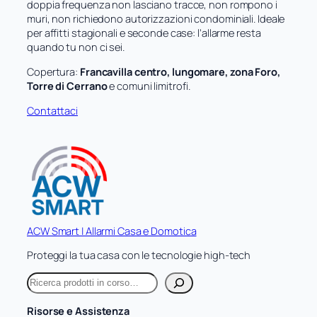
doppia frequenza non lasciano tracce, non rompono i
muri, non richiedono autorizzazioni condominiali. Ideale
per affitti stagionali e seconde case: l’allarme resta
quando tu non ci sei.
Copertura:
Francavilla centro, lungomare, zona Foro,
Torre di Cerrano
e comuni limitrofi.
Contattaci
ACW Smart | Allarmi Casa e Domotica
Proteggi la tua casa con le tecnologie high-tech
C
e
r
Risorse e Assistenza