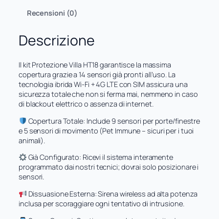
e
:
r
Recensioni (0)
e
4
a
r
7
-
a
8
Descrizione
P
:
,
r
5
0
o
7
8
Il kit Protezione Villa HT18 garantisce la massima
t
2
copertura grazie a 14 sensori già pronti all’uso. La
e
,
€
tecnologia ibrida Wi-Fi + 4G LTE con SIM assicura una
z
6
.
sicurezza totale che non si ferma mai, nemmeno in caso
i
0
di blackout elettrico o assenza di internet.
o
n
Copertura Totale: Include 9 sensori per porte/finestre
€
e
e 5 sensori di movimento (Pet Immune – sicuri per i tuoi
.
:
animali).
S
i
Già Configurato: Ricevi il sistema interamente
c
programmato dai nostri tecnici; dovrai solo posizionare i
u
sensori.
r
e
Dissuasione Esterna: Sirena wireless ad alta potenza
z
inclusa per scoraggiare ogni tentativo di intrusione.
z