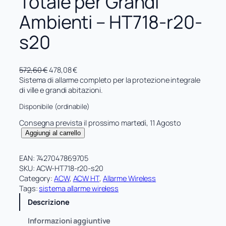
Totale per Grandi
Ambienti – HT718-r20-
s20
I
I
572,60
€
478,08
€
l
l
Sistema di allarme completo per la protezione integrale
p
p
di ville e grandi abitazioni.
r
r
Disponibile (ordinabile)
e
e
z
z
Consegna prevista il prossimo martedì, 11 Agosto
z
z
A
Aggiungi al carrello
o
o
l
o
a
l
EAN:
7427047869705
r
t
a
SKU:
ACW-HT718-r20-s20
i
t
r
Category:
ACW
, 
ACW HT
, 
Allarme Wireless
g
u
m
Tags:
sistema allarme wireless
i
a
e
n
l
Descrizione
U
a
e
l
Informazioni aggiuntive
l
è
t