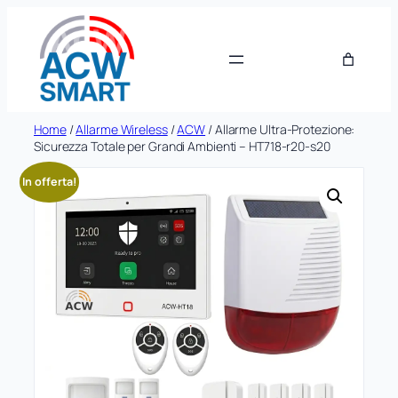
Vai
al
contenuto
Home
/
Allarme Wireless
/
ACW
/ Allarme Ultra-Protezione:
Sicurezza Totale per Grandi Ambienti – HT718-r20-s20
In offerta!