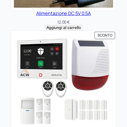
à
Alimentazione DC 5V 0.5A
12,00
€
Aggiungi al carrello
PRODOT
SCONTO
IN
OFFERTA