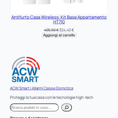
Antifurto Casa Wireless: Kit Base Appartamento
HT710
Il
Il
405,50
€
324,40
€
prezzo
prezzo
Aggiungi al carrello
originale
attuale
era:
è:
405,50 €.
324,40 €.
ACW Smart | Allarmi Casa e Domotica
Proteggi la tua casa con le tecnologie high-tech
C
e
r
Risorse e Assistenza