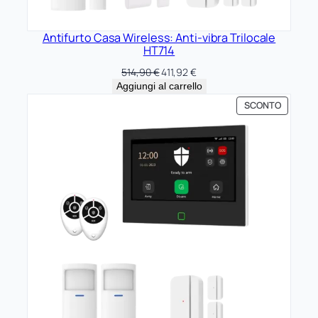
Antifurto Casa Wireless: Anti-vibra Trilocale
HT714
Il
Il
514,90
€
411,92
€
prezzo
prezzo
Aggiungi al carrello
originale
attuale
PRODOT
SCONTO
era:
è:
IN
514,90 €.
411,92 €.
OFFERTA