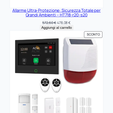
Allarme Ultra-Protezione: Sicurezza Totale per
Grandi Ambienti – HT718-r20-s20
Il
Il
572,60
€
478,08
€
prezzo
prezzo
Aggiungi al carrello
originale
attuale
PRODOT
SCONTO
era:
è:
IN
572,60 €.
478,08 €.
OFFERTA