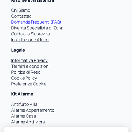
c
a
Chi Siamo
Contattaci
Domande Frequenti (FAQ)
Diventa Specialista di Zona
Guida alla Sicurezza
Installazione Allarmi
Legale
Informativa Privacy
Termini e condizioni
Politica di Reso
Cookie Policy
Preferenze Cookie
Kit Allarme
Antifurto Villa
Allarme Appartamento
Allarme Casa
Allarme Anti-vibra