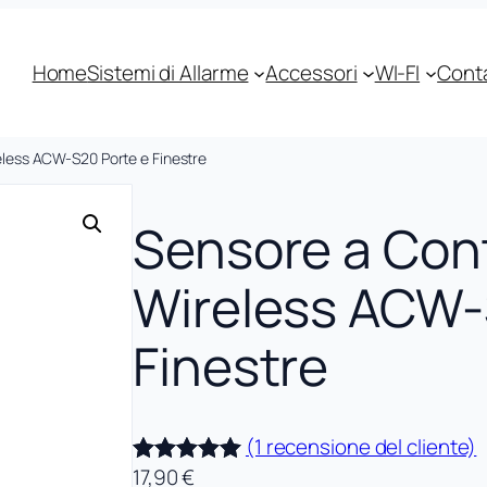
Home
Sistemi di Allarme
Accessori
WI-FI
Conta
less ACW-S20 Porte e Finestre
Sensore a Con
Wireless ACW-
Finestre
(1 recensione del cliente)
17,90
€
Valutato
1