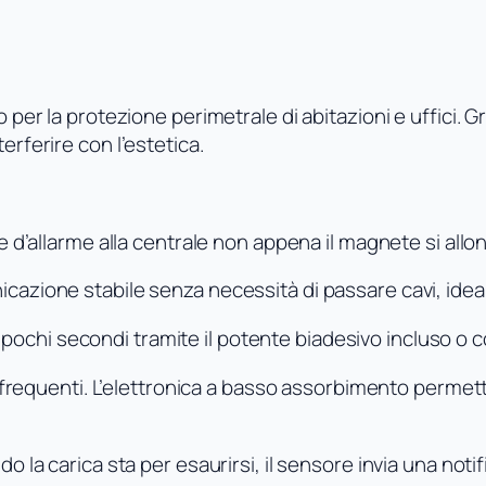
n
t
a
t
per la protezione perimetrale di abitazioni e uffici. Gra
t
terferire con l’estetica.
o
M
a
e d’allarme alla centrale non appena il magnete si allo
g
n
azione stabile senza necessità di passare cavi, ideale
e
t
n pochi secondi tramite il potente biadesivo incluso o co
i
c
frequenti. L’elettronica a basso assorbimento permette
o
W
o la carica sta per esaurirsi, il sensore invia una noti
i