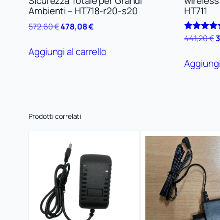
Sicurezza Totale per Grandi
wireless
Ambienti – HT718-r20-s20
HT711
Il
Il
572,60
€
478,08
€
prezzo
prezzo
Il
441,20
€
3
Valutato
5.00
originale
attuale
p
Aggiungi al carrello
su 5
era:
è:
o
Aggiungi 
572,60 €.
478,08 €.
e
4
Prodotti correlati