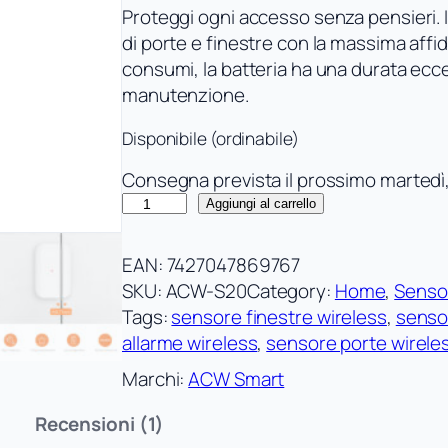
Proteggi ogni accesso senza pensieri. 
5.00
su 5
di porte e finestre con la massima affida
su base
consumi, la batteria ha una durata ecce
di
manutenzione.
recensioni
Disponibile (ordinabile)
Consegna prevista il prossimo martedì,
S
Aggiungi al carrello
e
n
EAN:
7427047869767
s
SKU:
ACW-S20
Category:
Home
, 
Senso
o
Tags:
sensore finestre wireless
, 
senso
r
allarme wireless
, 
sensore porte wirele
e
Marchi:
ACW Smart
a
C
Recensioni (1)
o