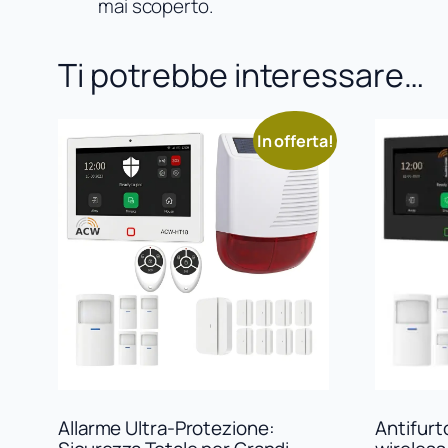
mai scoperto.
Ti potrebbe interessare…
In offerta!
Allarme Ultra-Protezione:
Antifurto