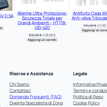
Allarme Ultra-Protezione:
Antifurto Casa Wi
5V 0.5A
Sicurezza Totale per
Anti-vibra Triloca
Grandi Ambienti – HT718-
Il
514,90
€
411,92
r20-s20
lo
prezzo
Aggiungi al carre
origina
Il
Il
572,60
€
478,08
€
era:
prezzo
prezzo
Aggiungi al carrello
514,90
originale
attuale
era:
è:
572,60 €.
478,08 €.
Risorse e Assistenza
Legale
Chi Siamo
Informativa Priva
Contattaci
Termini e condizi
Domande Frequenti (FAQ)
Politica di Reso
Diventa Specialista di Zona
Cookie Policy