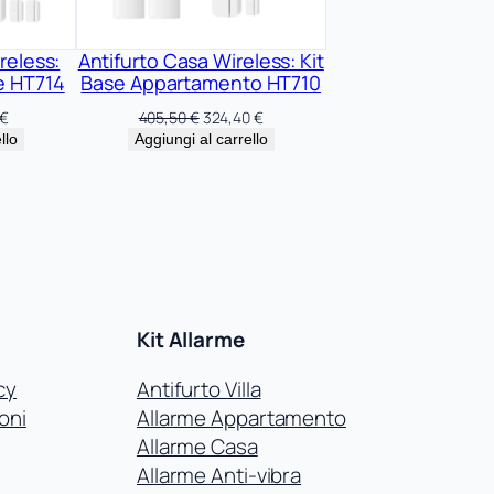
reless:
Antifurto Casa Wireless: Kit
le HT714
Base Appartamento HT710
Il
Il
Il
€
405,50
€
324,40
€
prezzo
prezzo
prezzo
llo
Aggiungi al carrello
le
attuale
originale
attuale
è:
era:
è:
 €.
411,92 €.
405,50 €.
324,40 €.
Kit Allarme
cy
Antifurto Villa
oni
Allarme Appartamento
Allarme Casa
Allarme Anti-vibra