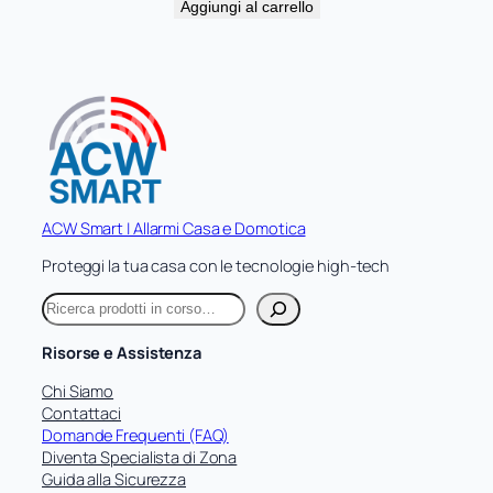
prezzo
prezzo
Aggiungi al carrello
originale
attuale
era:
è:
405,50 €.
324,40 €.
ACW Smart | Allarmi Casa e Domotica
Proteggi la tua casa con le tecnologie high-tech
C
e
r
Risorse e Assistenza
c
a
Chi Siamo
Contattaci
Domande Frequenti (FAQ)
Diventa Specialista di Zona
Guida alla Sicurezza