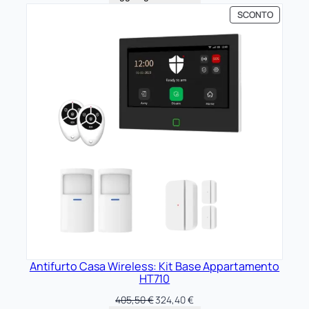
originale
attuale
PRODOT
SCONTO
era:
è:
IN
514,90 €.
411,92 €.
OFFERTA
Antifurto Casa Wireless: Kit Base Appartamento
HT710
Il
Il
405,50
€
324,40
€