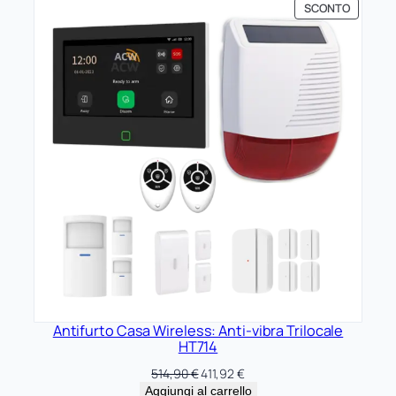
PRODOT
SCONTO
era:
è:
IN
572,60 €.
478,08 €.
OFFERTA
Antifurto Casa Wireless: Anti-vibra Trilocale
HT714
Il
Il
514,90
€
411,92
€
prezzo
prezzo
Aggiungi al carrello