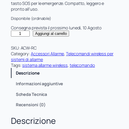
tasto SOS per le emergenze. Compatto, leggero e
pronto all’uso.
Disponibile (ordinabile)
Consegna prevista il prossimo lunedì, 10 Agosto
T
Aggiungi al carrello
e
l
SKU:
ACW-RC
e
Category:
Accessori Allarme
, 
Telecomandi wireless per
c
sistemi di allarme
o
Tags:
sistema allarme wireless
, 
telecomando
m
Descrizione
a
n
Informazioni aggiuntive
d
o
Scheda Tecnica
W
i
Recensioni (0)
r
e
Descrizione
l
e