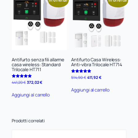
In offerta!
In offerta!
Antifurto senza fili allarme
Antifurto Casa Wireless:
casa wireless: Standard
Anti-vibra Trilocale HT714
Trilocale HT711
Il
Il
Valutato
514,90
€
411,92
€
5.00
Il
Il
Valutato
441,20
€
372,02
€
prezzo
prezzo
su 5
5.00
prezzo
prezzo
originale
attuale
Aggiungi al carrello
su 5
originale
attuale
era:
è:
Aggiungi al carrello
era:
è:
514,90 €.
411,92 €.
441,20 €.
372,02 €.
Prodotti correlati