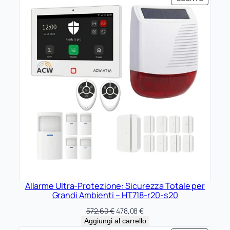
IN
OFFERTA
Allarme Ultra-Protezione: Sicurezza Totale per
Grandi Ambienti – HT718-r20-s20
Il
Il
572,60
€
478,08
€
prezzo
prezzo
Aggiungi al carrello
originale
attuale