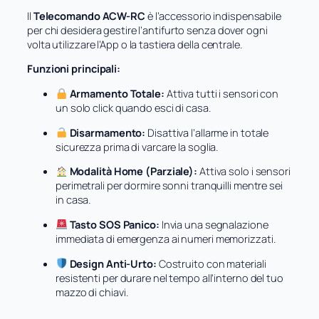
s
Il
Telecomando ACW-RC
è l’accessorio indispensabile
s
per chi desidera gestire l’antifurto senza dover ogni
4
volta utilizzare l’App o la tastiera della centrale.
3
3
Funzioni principali:
M
H
Armamento Totale:
Attiva tutti i sensori con
z
un solo click quando esci di casa.
p
Disarmamento:
Disattiva l’allarme in totale
e
sicurezza prima di varcare la soglia.
r
C
Modalità Home (Parziale):
Attiva solo i sensori
e
perimetrali per dormire sonni tranquilli mentre sei
n
in casa.
t
r
Tasto SOS Panico:
Invia una segnalazione
a
immediata di emergenza ai numeri memorizzati.
l
i
Design Anti-Urto:
Costruito con materiali
A
resistenti per durare nel tempo all’interno del tuo
l
mazzo di chiavi.
l
a