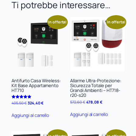
Ti potrebbe interessare…
r
m
e
In offerta!
In offerta!
A
C
W
-
R
C
q
u
a
n
Antifurto Casa Wireless:
Allarme Ultra-Protezione:
t
Kit Base Appartamento
Sicurezza Totale per
HT710
Grandi Ambienti – HT718-
i
r20-s20
t
Il
Il
572,60
€
478,08
€
à
Il
Il
Valutato
405,50
€
324,40
€
5.00
prezzo
prezzo
prezzo
prezzo
su 5
originale
attuale
originale
attuale
Aggiungi al carrello
Aggiungi al carrello
era:
è:
era:
è:
572,60 €.
478,08 €.
405,50 €.
324,40 €.