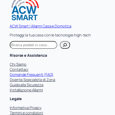
ACW Smart | Allarmi Casa e Domotica
Proteggi la tua casa con le tecnologie high-tech
C
e
r
Risorse e Assistenza
c
a
Chi Siamo
Contattaci
Domande Frequenti (FAQ)
Diventa Specialista di Zona
Guida alla Sicurezza
Installazione Allarmi
Legale
Informativa Privacy
Termini e condizioni