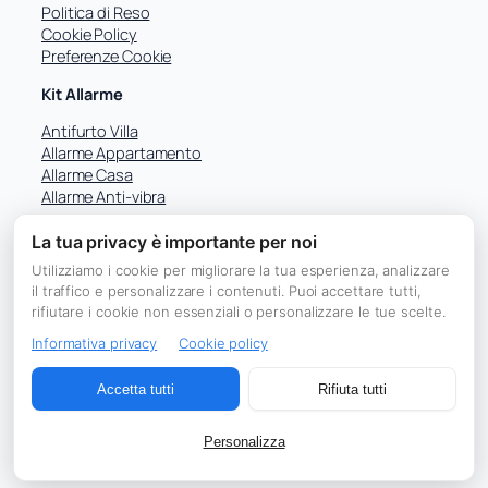
Politica di Reso
Cookie Policy
Preferenze Cookie
Kit Allarme
Antifurto Villa
Allarme Appartamento
Allarme Casa
Allarme Anti-vibra
La tua privacy è importante per noi
Utilizziamo i cookie per migliorare la tua esperienza, analizzare
Facebook
il traffico e personalizzare i contenuti. Puoi accettare tutti,
rifiutare i cookie non essenziali o personalizzare le tue scelte.
Informativa privacy
Cookie policy
© 2026 ACW Smart – Sicurezza Professionale
| Michele Paolucci | P.IVA IT01350280689 | Via Degli Ulivi 35,
Accetta tutti
Rifiuta tutti
65013 Città Sant’Angelo (Pescara)
Powered by
Web51.net
– High Tech Solutions
Personalizza