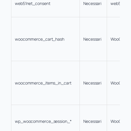
web51net_consent
Necessari
web51.net
woocommerce_cart_hash
Necessari
WooComm
woocommerce_items_in_cart
Necessari
WooComm
wp_woocommerce_session_*
Necessari
WooComm