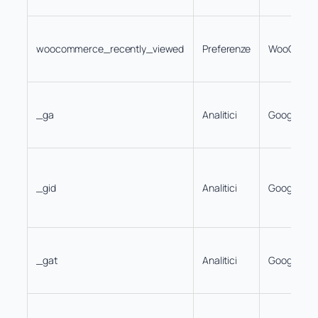
woocommerce_recently_viewed
Preferenze
WooComm
_ga
Analitici
Google
_gid
Analitici
Google
_gat
Analitici
Google