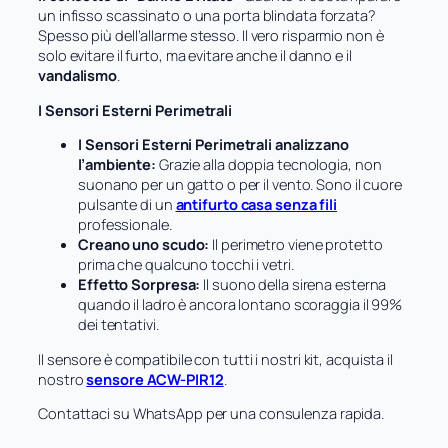
un infisso scassinato o una porta blindata forzata?
Spesso più dell’allarme stesso.
Il vero risparmio non è
solo evitare il furto, ma evitare anche il danno e il
vandalismo
.
I Sensori Esterni Perimetrali
I Sensori Esterni Perimetrali analizzano
l’ambiente:
Grazie alla doppia tecnologia, non
suonano per un gatto o per il vento. Sono il cuore
pulsante di un
antifurto casa senza fili
professionale.
Creano uno scudo:
Il perimetro viene protetto
prima che qualcuno tocchi i vetri.
Effetto Sorpresa:
Il suono della sirena esterna
quando il ladro è ancora lontano scoraggia il 99%
dei tentativi.
Il sensore è compatibile con tutti i nostri kit, acquista il
nostro
sensore ACW-PIR12
.
Contattaci su WhatsApp per una consulenza rapida.