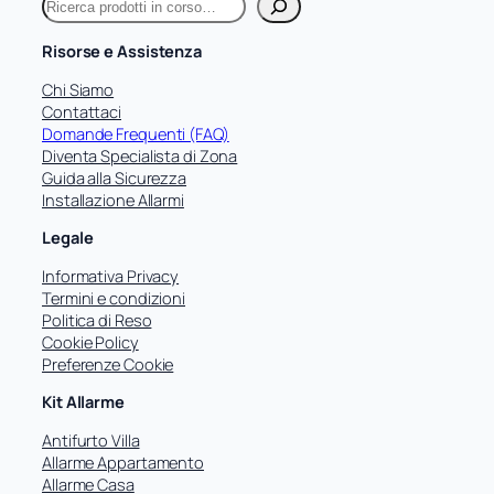
C
e
r
Risorse e Assistenza
c
a
Chi Siamo
Contattaci
Domande Frequenti (FAQ)
Diventa Specialista di Zona
Guida alla Sicurezza
Installazione Allarmi
Legale
Informativa Privacy
Termini e condizioni
Politica di Reso
Cookie Policy
Preferenze Cookie
Kit Allarme
Antifurto Villa
Allarme Appartamento
Allarme Casa