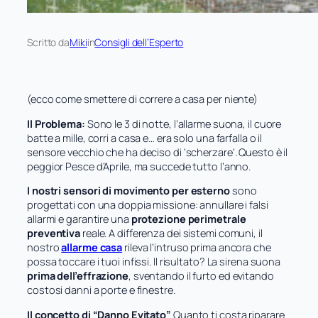
Scritto da
Miki
in
Consigli dell’Esperto
(ecco come smettere di correre a casa per niente)
Il Problema:
Sono le 3 di notte, l’allarme suona, il cuore
batte a mille, corri a casa e… era solo una farfalla o il
sensore vecchio che ha deciso di ‘scherzare’. Questo è il
peggior Pesce d’Aprile, ma succede tutto l’anno.
I nostri sensori di movimento per esterno
sono
progettati con una doppia missione: annullare i falsi
allarmi e garantire una
protezione perimetrale
preventiva
reale. A differenza dei sistemi comuni, il
nostro
allarme casa
rileva l’intruso prima ancora che
possa toccare i tuoi infissi. Il risultato? La sirena suona
prima dell’effrazione
, sventando il furto ed evitando
costosi danni a porte e finestre.
Il concetto di “Danno Evitato”
Quanto ti costa riparare