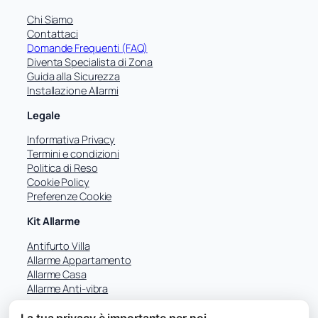
c
a
Chi Siamo
Contattaci
Domande Frequenti (FAQ)
Diventa Specialista di Zona
Guida alla Sicurezza
Installazione Allarmi
Legale
Informativa Privacy
Termini e condizioni
Politica di Reso
Cookie Policy
Preferenze Cookie
Kit Allarme
Antifurto Villa
Allarme Appartamento
Allarme Casa
Allarme Anti-vibra