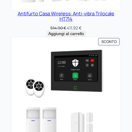
Antifurto Casa Wireless: Anti-vibra Trilocale
HT714
Il
Il
514,90
€
411,92
€
prezzo
prezzo
Aggiungi al carrello
originale
attuale
PRODOT
SCONTO
era:
è:
IN
514,90 €.
411,92 €.
OFFERTA