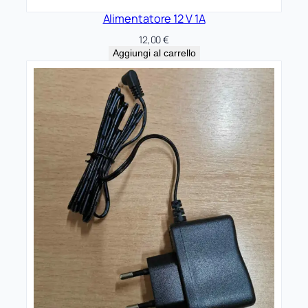
t
Alimentatore 12 V 1A
i
12,00
€
t
Aggiungi al carrello
à