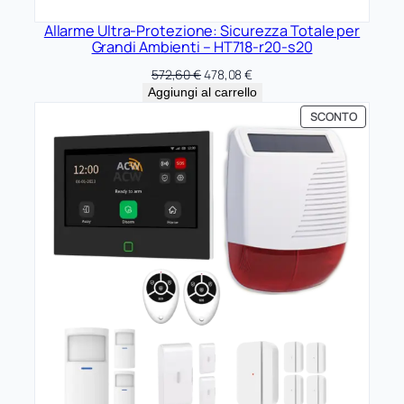
Allarme Ultra-Protezione: Sicurezza Totale per
Grandi Ambienti – HT718-r20-s20
Il
Il
572,60
€
478,08
€
prezzo
prezzo
Aggiungi al carrello
originale
attuale
PRODOT
SCONTO
era:
è:
IN
572,60 €.
478,08 €.
OFFERTA