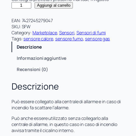
R
Aggiungi al carrello
i
v
EAN:
7427245279047
e
SKU:
SFW
l
Category:
Marketplace
, 
Sensori
, 
Sensori di fumi
a
Tags:
sensore calore
, 
sensore fumo
, 
sensore gas
t
Descrizione
o
r
Informazioni aggiuntive
e
d
Recensioni (0)
i
f
Descrizione
u
m
o
Può essere collegato alla centrale di allarme e in caso di
s
incendio fa scattare l’allarme.
e
n
Può anche essere utilizzato senza collegarlo alla
s
centrale di allarme, in questo caso in caso di incendio
o
avvisa tramite il cicalino interno.
r