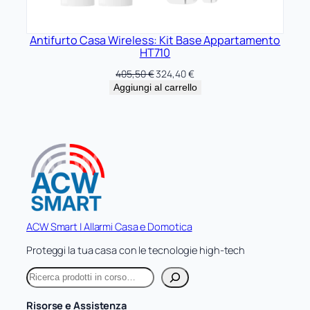
Antifurto Casa Wireless: Kit Base Appartamento
HT710
Il
Il
405,50
€
324,40
€
prezzo
prezzo
Aggiungi al carrello
originale
attuale
era:
è:
405,50 €.
324,40 €.
ACW Smart | Allarmi Casa e Domotica
Proteggi la tua casa con le tecnologie high-tech
C
e
r
Risorse e Assistenza