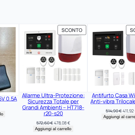
PRODOTTO
SCONTO
S
IN
OFFERTA
Allarme Ultra-Protezione:
Antifurto Casa Wi
5V 0.5A
Sicurezza Totale per
Anti-vibra Triloca
Grandi Ambienti – HT718-
Il
514,90
€
411,92
r20-s20
lo
prezzo
Aggiungi al carre
origina
Il
Il
572,60
€
478,08
€
era:
prezzo
prezzo
Aggiungi al carrello
514,90
originale
attuale