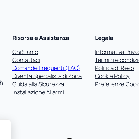
era:
è:
572,60 €.
478,08 €.
Risorse e Assistenza
Legale
Chi Siamo
Informativa Priva
Contattaci
Termini e condizi
Domande Frequenti (FAQ)
Politica di Reso
Diventa Specialista di Zona
Cookie Policy
ch
Guida alla Sicurezza
Preferenze Cook
Installazione Allarmi