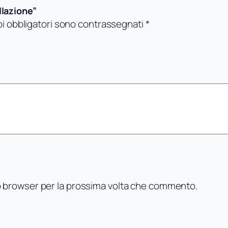
l
llazione”
a
pi obbligatori sono contrassegnati
*
z
i
o
n
e
q
u
a
n
t
i
t
to browser per la prossima volta che commento.
à