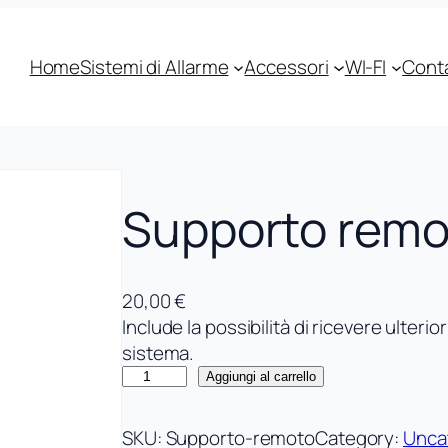
Home
Sistemi di Allarme
Accessori
WI-FI
Conta
Supporto remot
20,00
€
Include la possibilità di ricevere ulterio
sistema.
S
Aggiungi al carrello
u
p
SKU:
Supporto-remoto
Category:
Unca