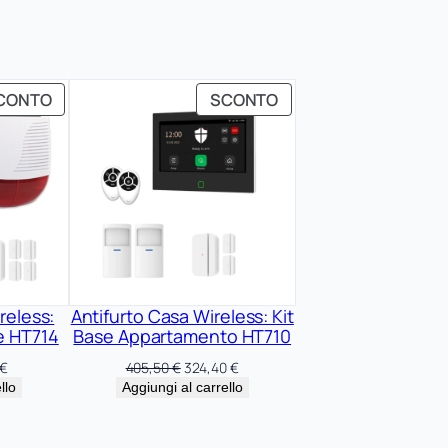
PRODOTTO
PRODOTTO
CONTO
SCONTO
IN
IN
OFFERTA
OFFERTA
reless:
Antifurto Casa Wireless: Kit
le HT714
Base Appartamento HT710
Il
Il
Il
€
405,50
€
324,40
€
prezzo
prezzo
prezzo
llo
Aggiungi al carrello
le
attuale
originale
attuale
è:
era:
è:
 €.
411,92 €.
405,50 €.
324,40 €.