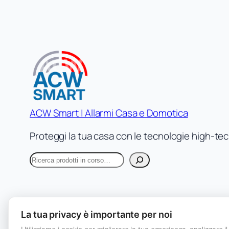
ACW Smart | Allarmi Casa e Domotica
Proteggi la tua casa con le tecnologie high-te
C
e
r
c
a
La tua privacy è importante per noi