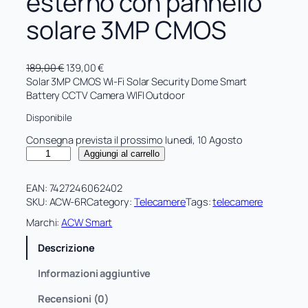
esterno con pannello
solare 3MP CMOS
I
I
189,00
€
139,00
€
l
l
Solar 3MP CMOS Wi-Fi Solar Security Dome Smart
p
p
Battery CCTV Camera WIFI Outdoor
r
r
Disponibile
e
e
z
z
Consegna prevista il prossimo lunedì, 10 Agosto
z
z
T
Aggiungi al carrello
o
o
e
o
a
l
EAN:
7427246062402
r
t
e
SKU:
ACW-6R
Category:
Telecamere
Tags:
telecamere
i
t
c
g
u
a
Marchi:
ACW Smart
i
a
m
n
l
Descrizione
e
a
e
r
Informazioni aggiuntive
l
è
a
e
:
d
Recensioni (0)
e
1
i