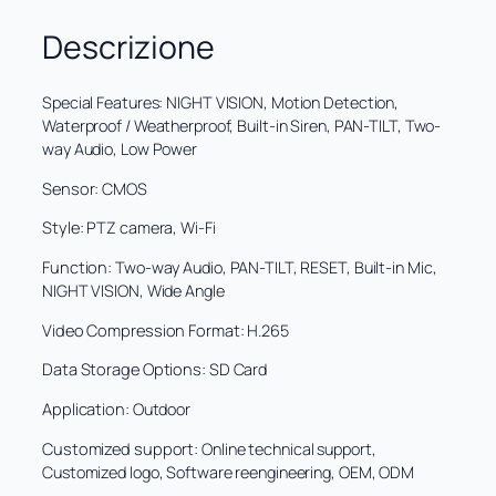
r
3
s
a
9
Descrizione
i
:
,
c
1
0
u
8
0
Special Features:
NIGHT VISION, Motion Detection,
r
9
e
Waterproof / Weatherproof, Built-in Siren, PAN-TILT, Two-
,
€
z
way Audio, Low Power
0
.
z
0
Sensor:
CMOS
a
W
Style:
PTZ camera, Wi-Fi
€
I
.
F
Function:
Two-way Audio, PAN-TILT, RESET, Built-in Mic,
I
NIGHT VISION, Wide Angle
p
e
Video Compression Format:
H.265
r
Data Storage Options:
e
SD Card
s
Application:
Outdoor
t
e
Customized support:
Online technical support,
r
Customized logo, Software reengineering, OEM, ODM
n