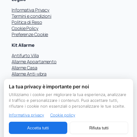
Informativa Privacy
Termini e condizioni
Politica di Reso
Cookie Policy
Preferenze Cookie
Kit Allarme
Antifurto Villa
Allarme Appartamento
Allarme Casa
Allarme Anti-vibra
La tua privacy è importante per noi
Utilizziamo i cookie per migliorare la tua esperienza, analizzare
Facebook
il traffico e personalizzare i contenuti. Puoi accettare tutti,
rifiutare i cookie non essenziali o personalizzare le tue scelte.
Informativa privacy
Cookie policy
© 2026 ACW Smart – Sicurezza Professionale
| Michele Paolucci | P.IVA IT01350280689 | Via Degli Ulivi 35,
Accetta tutti
Rifiuta tutti
65013 Città Sant’Angelo (Pescara)