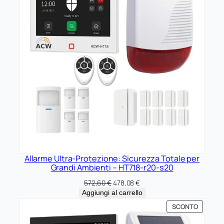
Allarme Ultra-Protezione: Sicurezza Totale per
Grandi Ambienti – HT718-r20-s20
Il
Il
572,60
€
478,08
€
prezzo
prezzo
Aggiungi al carrello
originale
attuale
PRODOT
SCONTO
era:
è:
IN
572,60 €.
478,08 €.
OFFERTA