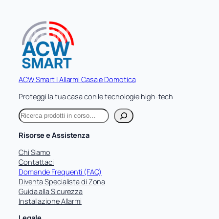
405,50 €.
324,40 €.
ACW Smart | Allarmi Casa e Domotica
Proteggi la tua casa con le tecnologie high-tech
C
e
r
Risorse e Assistenza
c
a
Chi Siamo
Contattaci
Domande Frequenti (FAQ)
Diventa Specialista di Zona
Guida alla Sicurezza
Installazione Allarmi
Legale