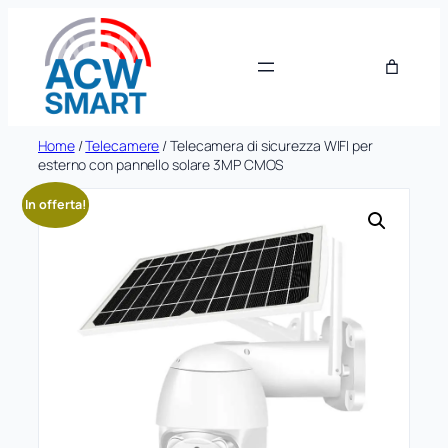
Vai
al
contenuto
Home
/
Telecamere
/ Telecamera di sicurezza WIFI per
esterno con pannello solare 3MP CMOS
In offerta!