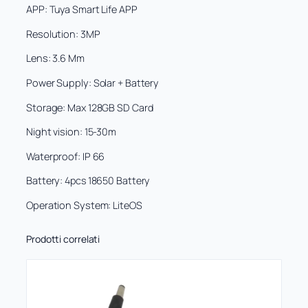
o
APP:
Tuya Smart Life APP
c
o
Resolution:
3MP
n
Lens:
3.6 Mm
p
a
Power Supply:
Solar + Battery
n
n
Storage:
Max 128GB SD Card
e
l
Night vision:
15-30m
l
o
Waterproof:
IP 66
s
Battery:
4pcs 18650 Battery
o
l
Operation System:
LiteOS
a
r
e
Prodotti correlati
3
M
P
C
M