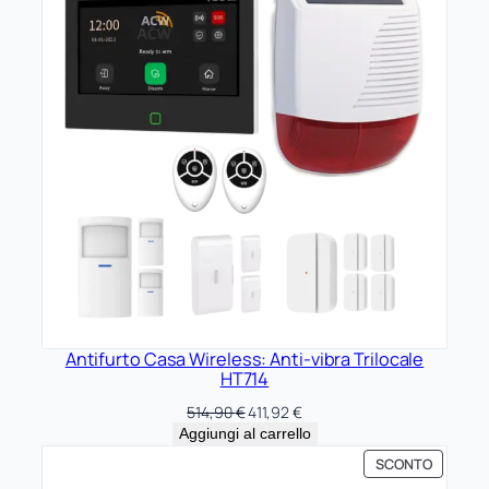
Antifurto Casa Wireless: Anti-vibra Trilocale
HT714
Il
Il
514,90
€
411,92
€
prezzo
prezzo
Aggiungi al carrello
originale
attuale
PRODOT
SCONTO
era:
è:
IN