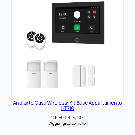
514,90 €.
411,92 €.
OFFERTA
Antifurto Casa Wireless: Kit Base Appartamento
HT710
Il
Il
405,50
€
324,40
€
prezzo
prezzo
Aggiungi al carrello
originale
attuale
era:
è: