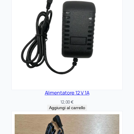
O
S
q
u
a
n
t
i
t
à
Alimentatore 12 V 1A
12,00
€
Aggiungi al carrello